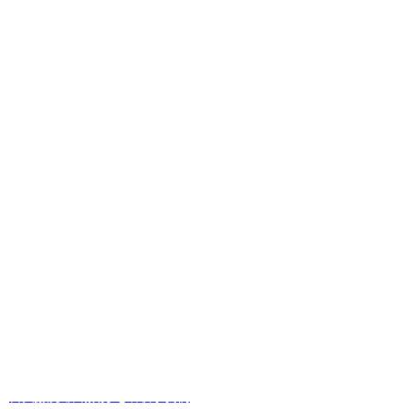
首页
服务领域
拨打电话
联系我们