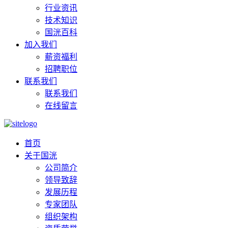
行业资讯
技术知识
国洸百科
加入我们
薪资福利
招聘职位
联系我们
联系我们
在线留言
首页
关于国洸
公司简介
领导致辞
发展历程
专家团队
组织架构