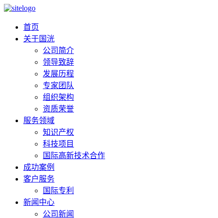
首页
关于国洸
公司简介
领导致辞
发展历程
专家团队
组织架构
资质荣誉
服务领域
知识产权
科技项目
国际高新技术合作
成功案例
客户服务
国际专利
新闻中心
公司新闻