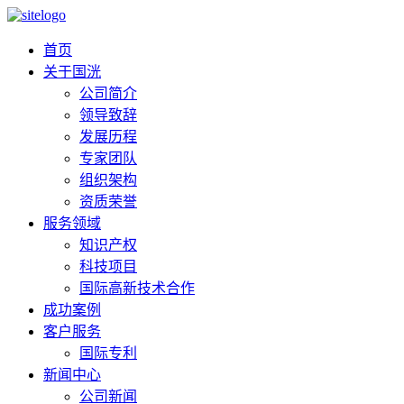
首页
关于国洸
公司简介
领导致辞
发展历程
专家团队
组织架构
资质荣誉
服务领域
知识产权
科技项目
国际高新技术合作
成功案例
客户服务
国际专利
新闻中心
公司新闻