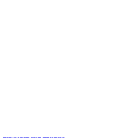
首页
服务领域
拨打电话
联系我们