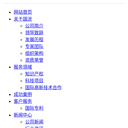
网站首页
关于国洸
公司简介
领导致辞
发展历程
专家团队
组织架构
资质荣誉
服务领域
知识产权
科技项目
国际高新技术合作
成功案例
客户服务
国际专利
新闻中心
公司新闻