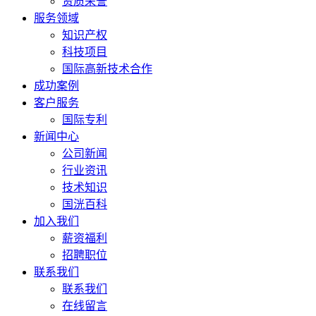
资质荣誉
服务领域
知识产权
科技项目
国际高新技术合作
成功案例
客户服务
国际专利
新闻中心
公司新闻
行业资讯
技术知识
国洸百科
加入我们
薪资福利
招聘职位
联系我们
联系我们
在线留言