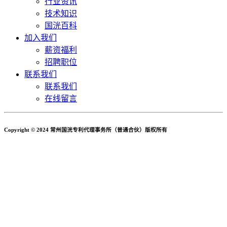
行业资讯
技术知识
国洸百科
加入我们
薪资福利
招聘职位
联系我们
联系我们
在线留言
Copyright © 2024 常州国洸专利代理事务所（普通合伙）版权所有