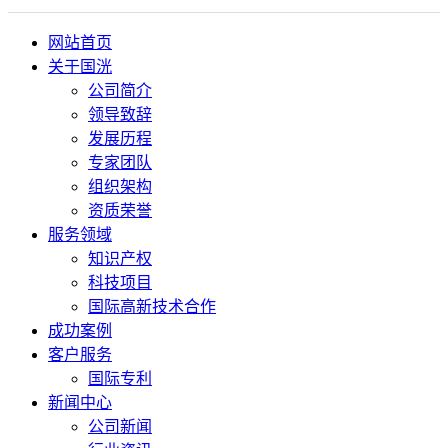
网站首页
关于国洸
公司简介
领导致辞
发展历程
专家团队
组织架构
资质荣誉
服务领域
知识产权
科技项目
国际高新技术合作
成功案例
客户服务
国际专利
新闻中心
公司新闻