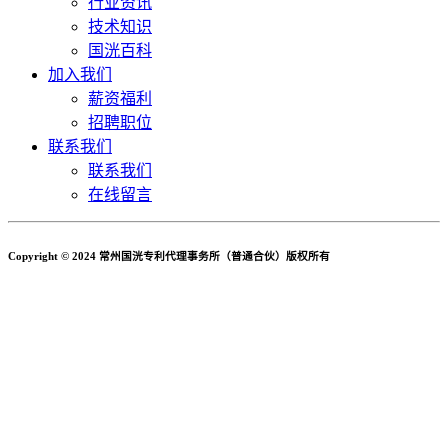
行业资讯
技术知识
国洸百科
加入我们
薪资福利
招聘职位
联系我们
联系我们
在线留言
Copyright © 2024 常州国洸专利代理事务所（普通合伙）版权所有