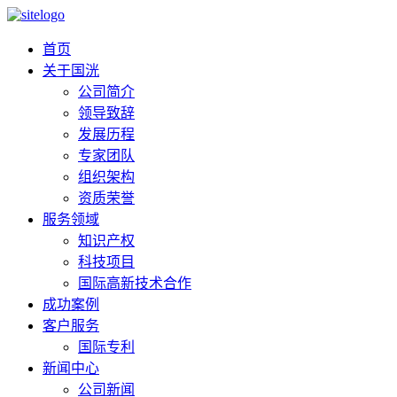
首页
关于国洸
公司简介
领导致辞
发展历程
专家团队
组织架构
资质荣誉
服务领域
知识产权
科技项目
国际高新技术合作
成功案例
客户服务
国际专利
新闻中心
公司新闻