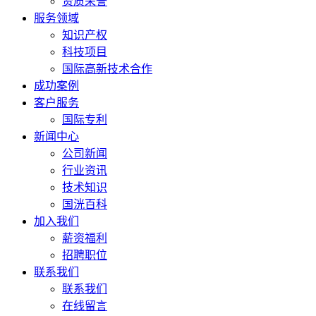
资质荣誉
服务领域
知识产权
科技项目
国际高新技术合作
成功案例
客户服务
国际专利
新闻中心
公司新闻
行业资讯
技术知识
国洸百科
加入我们
薪资福利
招聘职位
联系我们
联系我们
在线留言