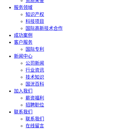
资质荣誉
服务领域
知识产权
科技项目
国际高新技术合作
成功案例
客户服务
国际专利
新闻中心
公司新闻
行业资讯
技术知识
国洸百科
加入我们
薪资福利
招聘职位
联系我们
联系我们
在线留言