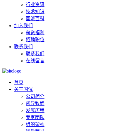
行业资讯
技术知识
国洸百科
加入我们
薪资福利
招聘职位
联系我们
联系我们
在线留言
首页
关于国洸
公司简介
领导致辞
发展历程
专家团队
组织架构