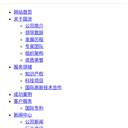
网站首页
关于国洸
公司简介
领导致辞
发展历程
专家团队
组织架构
资质荣誉
服务领域
知识产权
科技项目
国际高新技术合作
成功案例
客户服务
国际专利
新闻中心
公司新闻