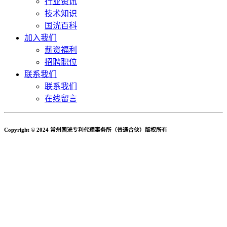
行业资讯
技术知识
国洸百科
加入我们
薪资福利
招聘职位
联系我们
联系我们
在线留言
Copyright © 2024 常州国洸专利代理事务所（普通合伙）版权所有