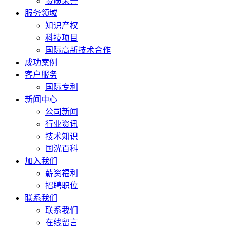
资质荣誉
服务领域
知识产权
科技项目
国际高新技术合作
成功案例
客户服务
国际专利
新闻中心
公司新闻
行业资讯
技术知识
国洸百科
加入我们
薪资福利
招聘职位
联系我们
联系我们
在线留言