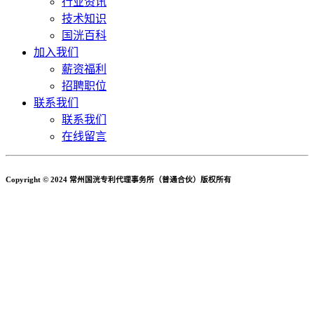
行业资讯
技术知识
国洸百科
加入我们
薪资福利
招聘职位
联系我们
联系我们
在线留言
Copyright © 2024 常州国洸专利代理事务所（普通合伙）版权所有