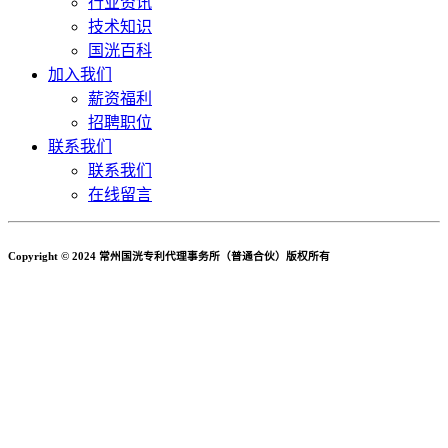
行业资讯
技术知识
国洸百科
加入我们
薪资福利
招聘职位
联系我们
联系我们
在线留言
Copyright © 2024 常州国洸专利代理事务所（普通合伙）版权所有