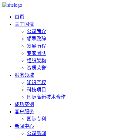
首页
关于国洸
公司简介
领导致辞
发展历程
专家团队
组织架构
资质荣誉
服务领域
知识产权
科技项目
国际高新技术合作
成功案例
客户服务
国际专利
新闻中心
公司新闻