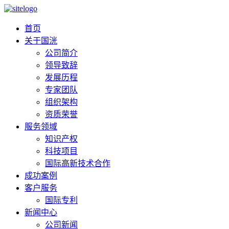
首页
关于国洸
公司简介
领导致辞
发展历程
专家团队
组织架构
资质荣誉
服务领域
知识产权
科技项目
国际高新技术合作
成功案例
客户服务
国际专利
新闻中心
公司新闻