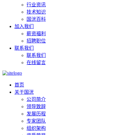
行业资讯
技术知识
国洸百科
加入我们
薪资福利
招聘职位
联系我们
联系我们
在线留言
首页
关于国洸
公司简介
领导致辞
发展历程
专家团队
组织架构