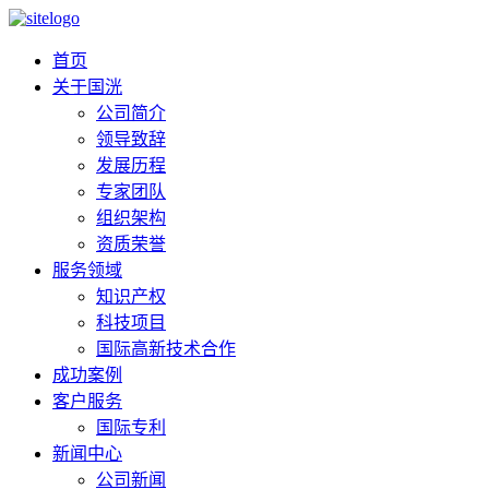
首页
关于国洸
公司简介
领导致辞
发展历程
专家团队
组织架构
资质荣誉
服务领域
知识产权
科技项目
国际高新技术合作
成功案例
客户服务
国际专利
新闻中心
公司新闻