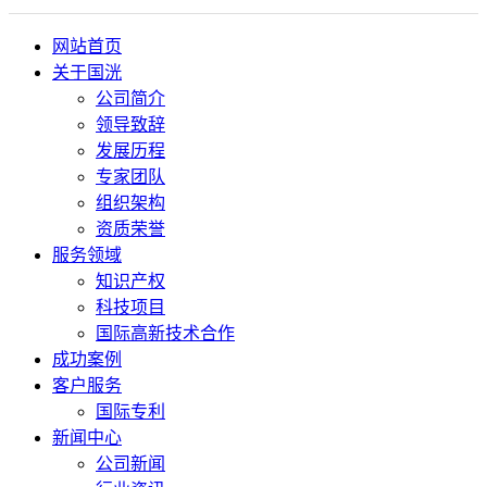
网站首页
关于国洸
公司简介
领导致辞
发展历程
专家团队
组织架构
资质荣誉
服务领域
知识产权
科技项目
国际高新技术合作
成功案例
客户服务
国际专利
新闻中心
公司新闻