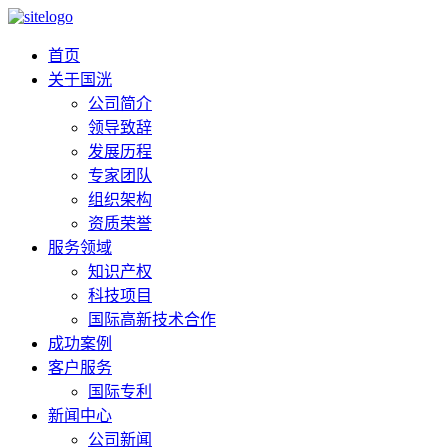
首页
关于国洸
公司简介
领导致辞
发展历程
专家团队
组织架构
资质荣誉
服务领域
知识产权
科技项目
国际高新技术合作
成功案例
客户服务
国际专利
新闻中心
公司新闻