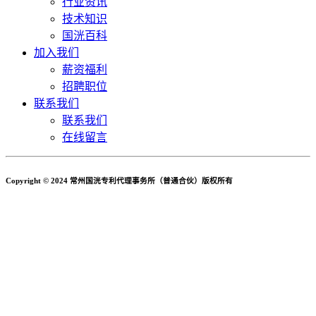
行业资讯
技术知识
国洸百科
加入我们
薪资福利
招聘职位
联系我们
联系我们
在线留言
Copyright © 2024 常州国洸专利代理事务所（普通合伙）版权所有