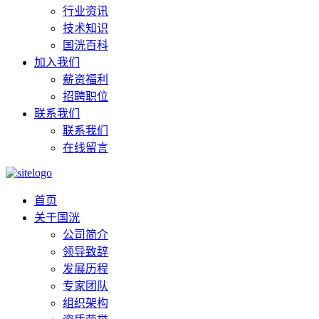
行业资讯
技术知识
国洸百科
加入我们
薪资福利
招聘职位
联系我们
联系我们
在线留言
首页
关于国洸
公司简介
领导致辞
发展历程
专家团队
组织架构