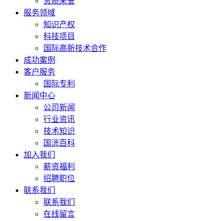
资质荣誉
服务领域
知识产权
科技项目
国际高新技术合作
成功案例
客户服务
国际专利
新闻中心
公司新闻
行业资讯
技术知识
国洸百科
加入我们
薪资福利
招聘职位
联系我们
联系我们
在线留言