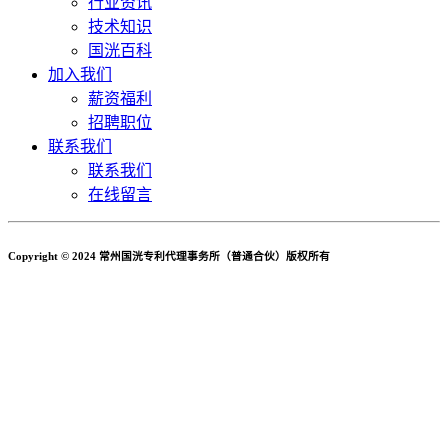
行业资讯
技术知识
国洸百科
加入我们
薪资福利
招聘职位
联系我们
联系我们
在线留言
Copyright © 2024 常州国洸专利代理事务所（普通合伙）版权所有