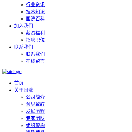
行业资讯
技术知识
国洸百科
加入我们
薪资福利
招聘职位
联系我们
联系我们
在线留言
首页
关于国洸
公司简介
领导致辞
发展历程
专家团队
组织架构