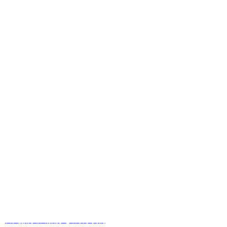
首页
服务领域
拨打电话
联系我们