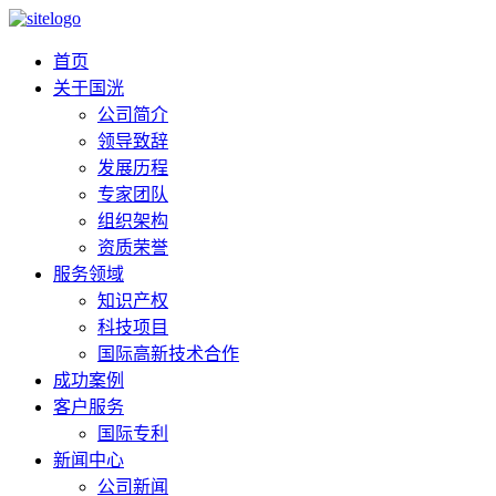
首页
关于国洸
公司简介
领导致辞
发展历程
专家团队
组织架构
资质荣誉
服务领域
知识产权
科技项目
国际高新技术合作
成功案例
客户服务
国际专利
新闻中心
公司新闻