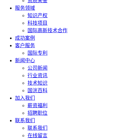
资质荣誉
服务领域
知识产权
科技项目
国际高新技术合作
成功案例
客户服务
国际专利
新闻中心
公司新闻
行业资讯
技术知识
国洸百科
加入我们
薪资福利
招聘职位
联系我们
联系我们
在线留言