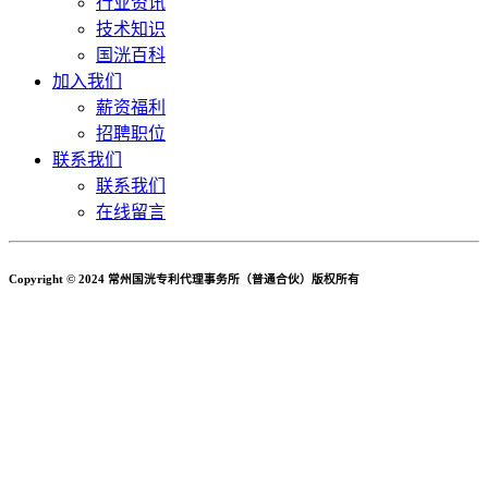
行业资讯
技术知识
国洸百科
加入我们
薪资福利
招聘职位
联系我们
联系我们
在线留言
Copyright © 2024 常州国洸专利代理事务所（普通合伙）版权所有