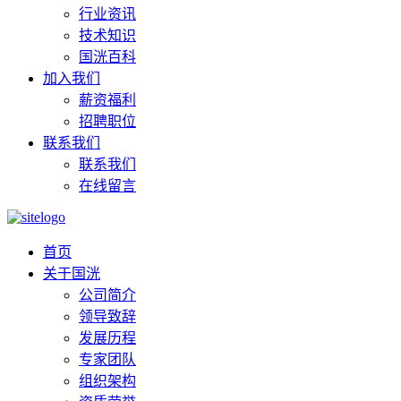
行业资讯
技术知识
国洸百科
加入我们
薪资福利
招聘职位
联系我们
联系我们
在线留言
首页
关于国洸
公司简介
领导致辞
发展历程
专家团队
组织架构