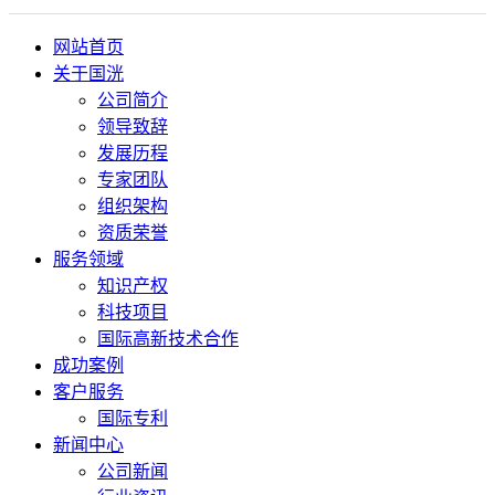
网站首页
关于国洸
公司简介
领导致辞
发展历程
专家团队
组织架构
资质荣誉
服务领域
知识产权
科技项目
国际高新技术合作
成功案例
客户服务
国际专利
新闻中心
公司新闻