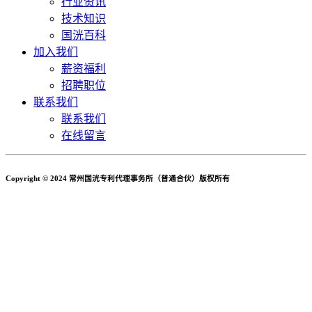
行业资讯
技术知识
国洸百科
加入我们
薪资福利
招聘职位
联系我们
联系我们
在线留言
Copyright © 2024 常州国洸专利代理事务所（普通合伙）版权所有