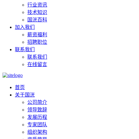
行业资讯
技术知识
国洸百科
加入我们
薪资福利
招聘职位
联系我们
联系我们
在线留言
首页
关于国洸
公司简介
领导致辞
发展历程
专家团队
组织架构