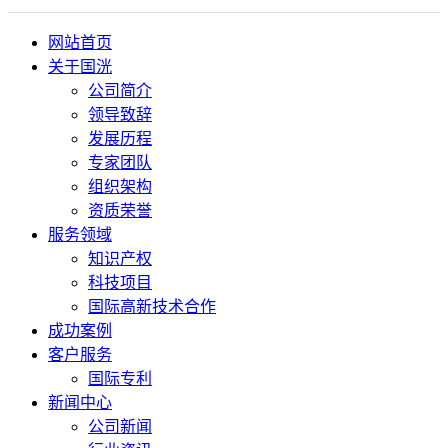
网站首页
关于国洸
公司简介
领导致辞
发展历程
专家团队
组织架构
资质荣誉
服务领域
知识产权
科技项目
国际高新技术合作
成功案例
客户服务
国际专利
新闻中心
公司新闻