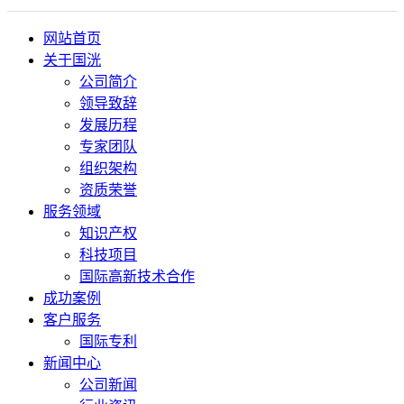
网站首页
关于国洸
公司简介
领导致辞
发展历程
专家团队
组织架构
资质荣誉
服务领域
知识产权
科技项目
国际高新技术合作
成功案例
客户服务
国际专利
新闻中心
公司新闻