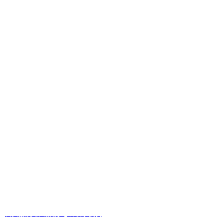
首页
服务领域
拨打电话
联系我们